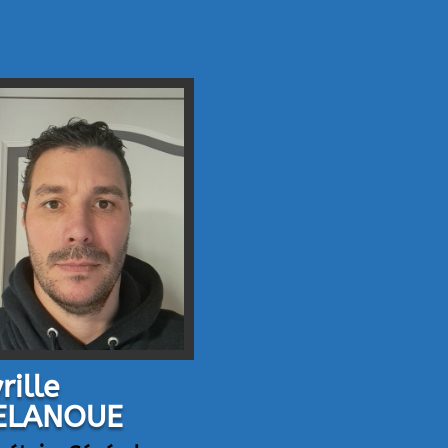
rille
ELANOUE